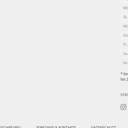
Mo
Di.
Mi
Do
Fr.
Sa.
So
* be
bis 
STA
SSCHIFF MEU
VORSTAND & KONTAKTE
DATENSCHUTZ