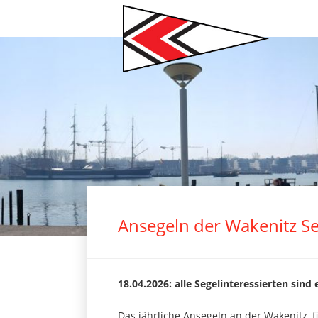
Navigation
überspringen
2
3
4
5
6
7
Ansegeln der Wakenitz Se
18.04.2026: alle Segelinteressierten sind
Das jährliche Ansegeln an der Wakenitz, f