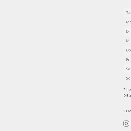
Ta
Mo
Di.
Mi
Do
Fr.
Sa.
So
* be
bis 
STA