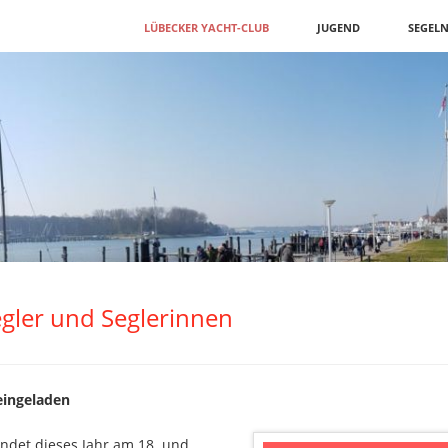
Navigation
LÜBECKER YACHT-CLUB
JUGEND
SEGEL
überspringen
gler und Seglerinnen
 eingeladen
indet dieses Jahr am 18. und